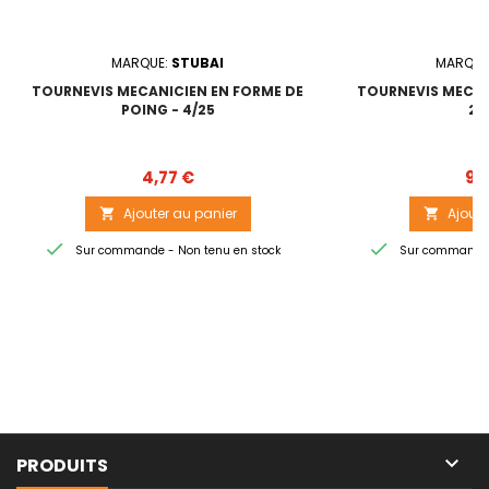
MARQUE:
STUBAI
MARQUE
TOURNEVIS MECANICIEN EN FORME DE
TOURNEVIS MECANI
POING - 4/25
25
Prix
4,77 €
9,
Ajouter au panier
Ajoute




Sur commande - Non tenu en stock
Sur commande -

PRODUITS