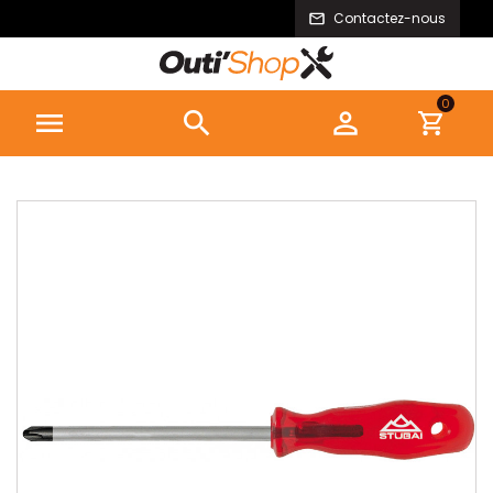
Contactez-nous
0


