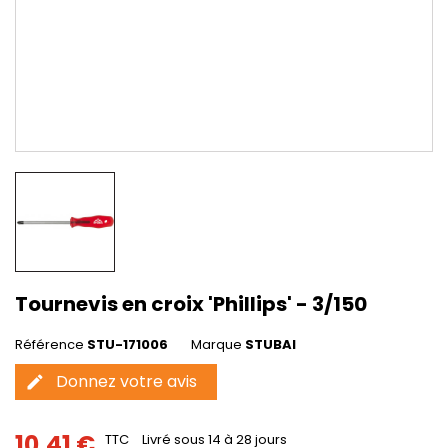
Tournevis en croix 'Phillips' - 3/150
Référence
STU-171006
Marque
STUBAI
Donnez votre avis
edit
10,41 €
TTC
Livré sous 14 à 28 jours