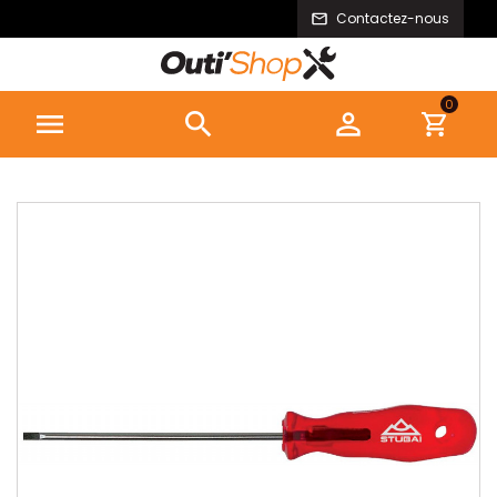
Contactez-nous
0


