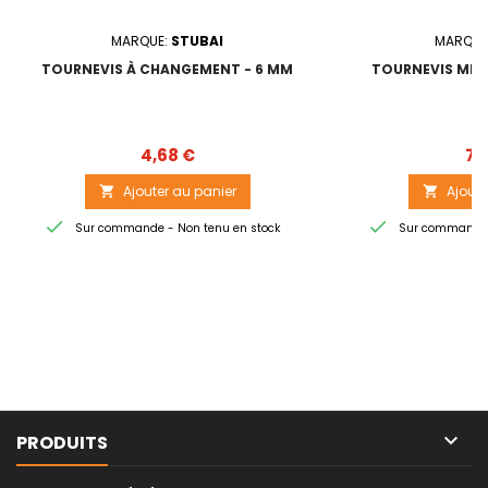
MARQUE:
STUBAI
MARQUE
TOURNEVIS À CHANGEMENT - 6 MM
TOURNEVIS MECA
Prix
4,68 €
7,
Ajouter au panier
Ajoute




Sur commande - Non tenu en stock
Sur commande -

PRODUITS