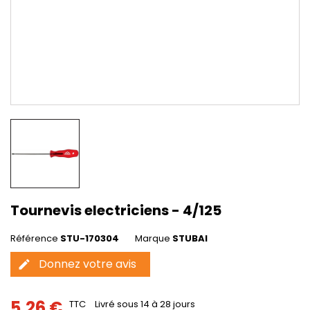
Tournevis electriciens - 4/125
Référence
STU-170304
Marque
STUBAI
Donnez votre avis
edit
5,26 €
TTC
Livré sous 14 à 28 jours