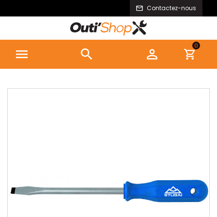
Contactez-nous
0


