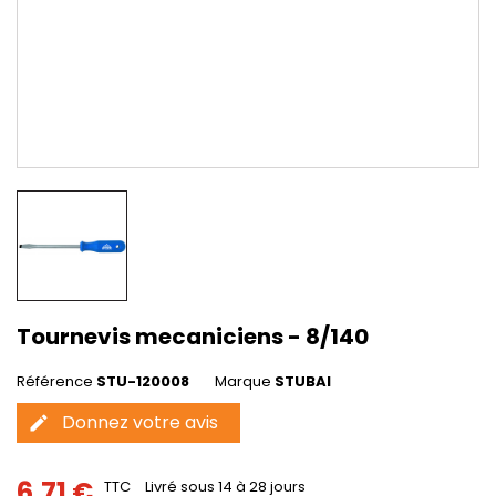
Tournevis mecaniciens - 8/140
Référence
STU-120008
Marque
STUBAI
Donnez votre avis
edit
6,71 €
TTC
Livré sous 14 à 28 jours