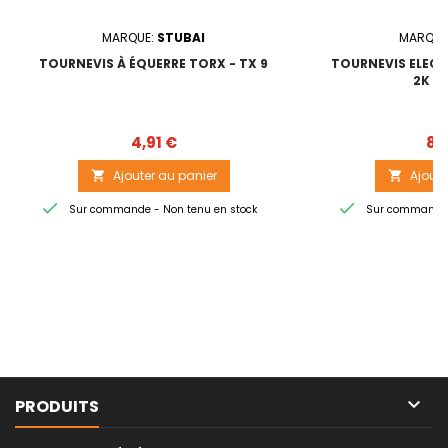
MARQUE:
STUBAI
MARQUE
TOURNEVIS À ÉQUERRE TORX - TX 9
TOURNEVIS ELECT
2K - 
Prix
4,91 €
8,
Ajouter au panier
Ajoute




Sur commande - Non tenu en stock
Sur commande -

PRODUITS