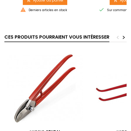
Ajouter au panier
Ajoute




Derniers articles en stock
Sur commande -
<
>
CES PRODUITS POURRAIENT VOUS INTÉRESSER