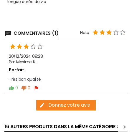
longue durée de vie.
COMMENTAIRES (1)
Note
chat
20/12/2024 08:28
Par Maxime K.
Parfait
Très bon qualité 
0
0
thumb_up
thumb_down
flag
Donnez votre avis
edit
>
16 AUTRES PRODUITS DANS LA MÊME CATÉGORIE :