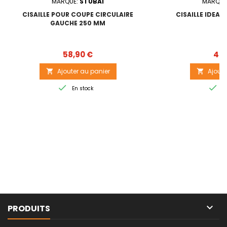
MARQUE:
STUBAI
MARQUE
CISAILLE POUR COUPE CIRCULAIRE
CISAILLE IDEAL
GAUCHE 250 MM
Prix
58,90 €
43,
Ajouter au panier
Ajoute




En stock
En

PRODUITS