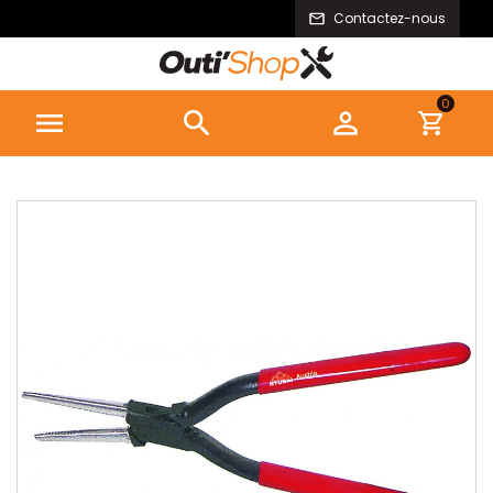
Contactez-nous
0


