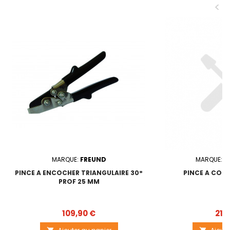
<
MARQUE:
FREUND
MARQUE:
O
PINCE A ENCOCHER TRIANGULAIRE 30°
PINCE A COSS
PROF 25 MM
Prix
109,90 €
212