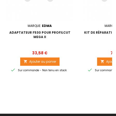
MARQUE:
EDMA
MARQU
ADAPTATEUR F530 POUR PROFILCUT
KIT DE RÉPARATIO
MEGA II
Prix
33,58 €
7,
Ajouter au panier
Ajoute




Sur commande - Non tenu en stock
Sur commande -