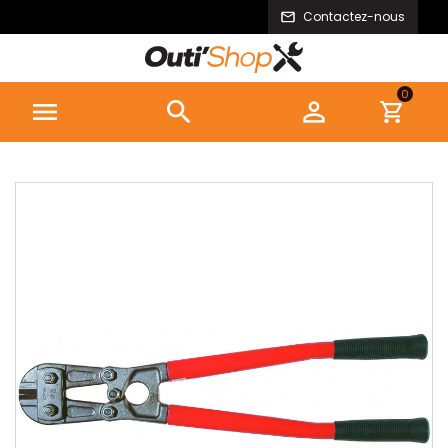
Contactez-nous
0


