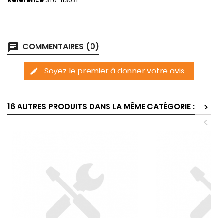
Référence
STU-113031
COMMENTAIRES (0)
chat
Soyez le premier à donner votre avis
edit
>
16 AUTRES PRODUITS DANS LA MÊME CATÉGORIE :
<