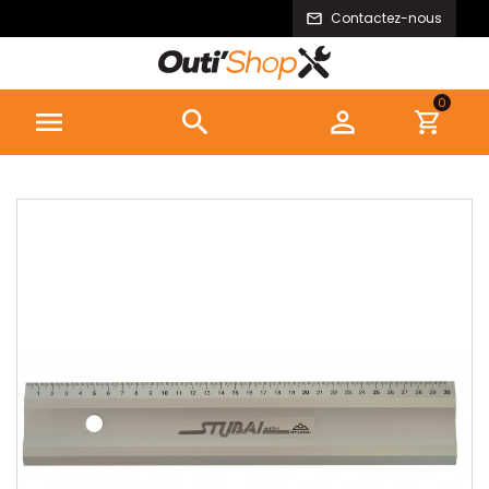
Contactez-nous
0


