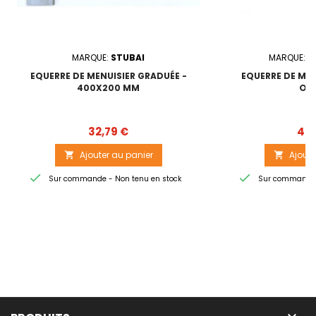
MARQUE:
STUBAI
MARQUE:
O
EQUERRE DE MENUISIER GRADUÉE -
EQUERRE DE ME
400X200 MM
ON
Prix
32,79 €
47,
Ajouter au panier
Ajoute




Sur commande - Non tenu en stock
Sur commande -