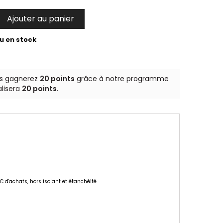
Ajouter au panier

u en stock
us gagnerez
20 points
grâce à notre programme
alisera
20 points
.
 € d'achats, hors isolant et étanchéité