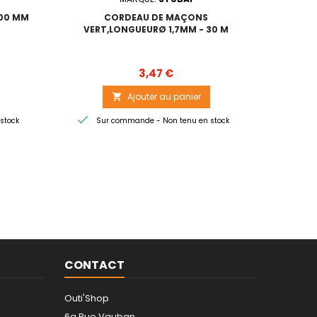
700 MM
CORDEAU DE MAÇONS
VERT,LONGUEURØ 1,7MM - 30 M
Prix
3,47 €
Ajouter au panier


stock
Sur commande - Non tenu en stock
CONTACT
Outi'Shop
6a Rue Vauban