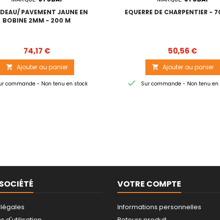
DEAU/ PAVEMENT JAUNE EN
EQUERRE DE CHARPENTIER - 
BOBINE 2MM - 200 M
Prix
Prix
74,17 €
50,56 €
Ajouter au panier
Ajouter au panier



r commande - Non tenu en stock
Sur commande - Non tenu en 
SOCIÉTÉ
VOTRE COMPTE
 légales
Informations personnelles
 d'utilisation
Retours produit