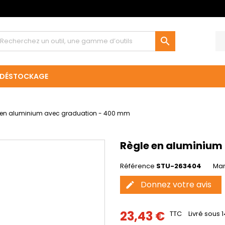

DÉSTOCKAGE
 en aluminium avec graduation - 400 mm
Règle en aluminium
Référence
STU-263404
Ma
Donnez votre avis
edit
23,43 €
TTC
Livré sous 1