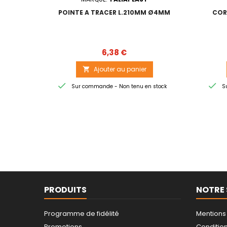
POINTE A TRACER L.210MM Ø4MM
COR
Prix
6,38 €
Ajouter au panier



Sur commande - Non tenu en stock
Su
PRODUITS
NOTRE 
Programme de fidélité
Mentions
Promotions
Conditions