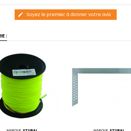
Soyez le premier à donner votre avis
edit
E :
MARQUE:
STUBAI
MARQUE:
STUBAI