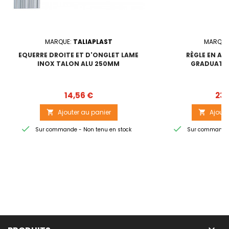
MARQUE:
TALIAPLAST
MARQUE
EQUERRE DROITE ET D'ONGLET LAME
RÈGLE EN AL
INOX TALON ALU 250MM
GRADUATIO
Prix
14,56 €
23,
Ajouter au panier
Ajoute




Sur commande - Non tenu en stock
Sur commande -