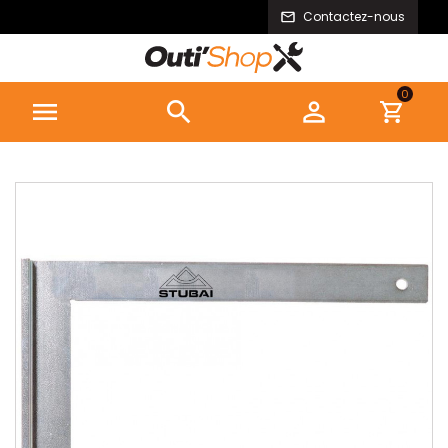
Contactez-nous
0


