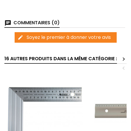
COMMENTAIRES (0)
chat
Soyez le premier à donner votre avis
edit
>
16 AUTRES PRODUITS DANS LA MÊME CATÉGORIE :
<