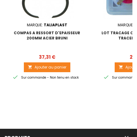
MARQUE:
TALIAPLAST
MARQUE:
T
COMPAS A RESSORT D'EPAISSEUR
LOT TRACAGE CO
200MM ACIER BRUNI
TRACER B
Prix
37,31 €
21,
Ajouter au panier
Ajoute




Sur commande - Non tenu en stock
Sur commande -