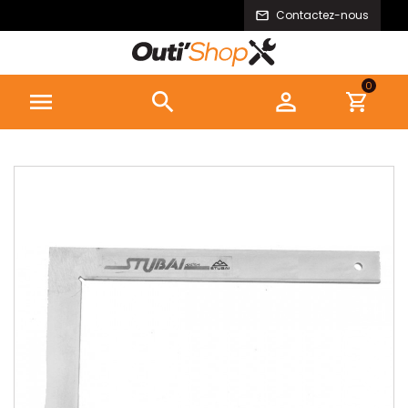
Contactez-nous
0


