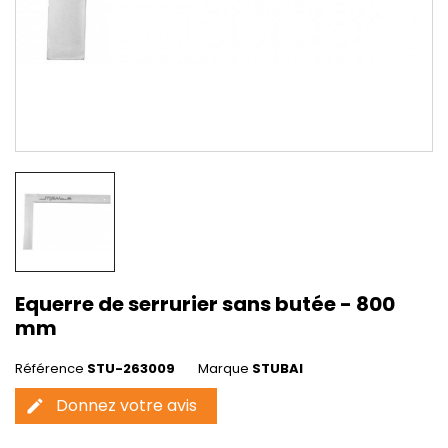
Equerre de serrurier sans butée - 800
mm
Référence
STU-263009
Marque
STUBAI
Donnez votre avis
edit