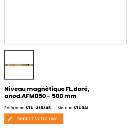
Niveau magnètique FL.doré,
anod.AFM050 - 500 mm
Référence
STU-385305
Marque
STUBAI
Donnez votre avis
edit