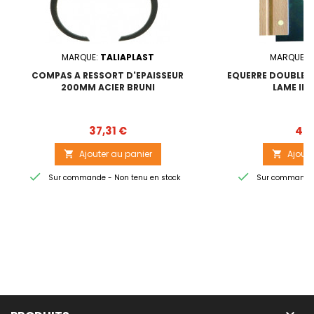
MARQUE:
TALIAPLAST
MARQUE:
T
COMPAS A RESSORT D'EPAISSEUR
EQUERRE DOUBLE O
200MM ACIER BRUNI
LAME IN
Prix
37,31 €
49,
Ajouter au panier
Ajoute




Sur commande - Non tenu en stock
Sur commande -