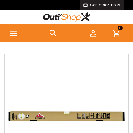
Contactez-nous
0


