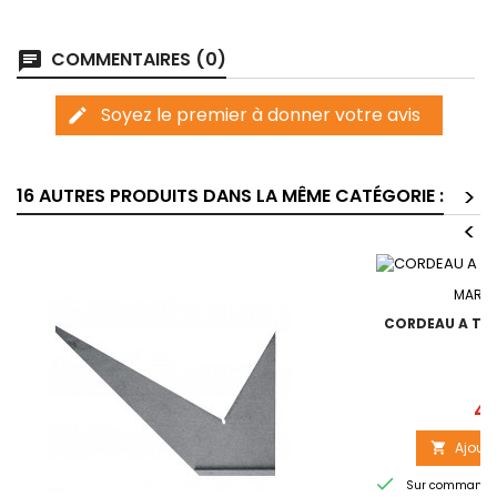
COMMENTAIRES (0)
chat
Soyez le premier à donner votre avis
edit
>
16 AUTRES PRODUITS DANS LA MÊME CATÉGORIE :
<
MARQ
CORDEAU A TRA
4,
Ajoute


Sur commande -