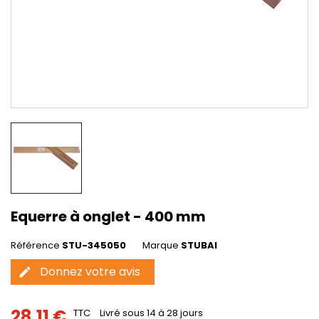
Equerre à onglet - 400 mm
Référence
STU-345050
Marque
STUBAI
Donnez votre avis
edit
28,11 €
TTC
Livré sous 14 à 28 jours