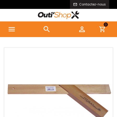
Contactez-nous
0


