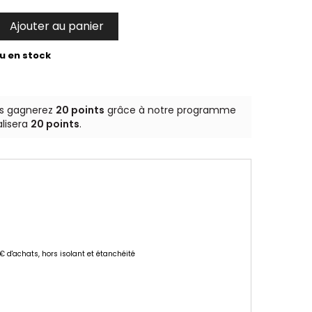
Ajouter au panier

u en stock
us gagnerez
20 points
grâce à notre programme
alisera
20 points
.
 € d'achats, hors isolant et étanchéité