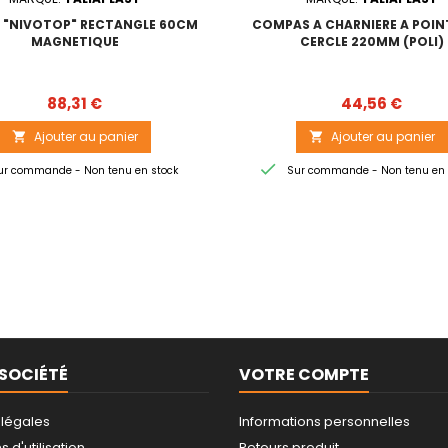
 "NIVOTOP" RECTANGLE 60CM
COMPAS A CHARNIERE A POINT
MAGNETIQUE
CERCLE 220MM (POLI)
Prix
Prix
88,31 €
44,56 €
Ajouter au panier
Ajouter au panier



r commande - Non tenu en stock
Sur commande - Non tenu en 
SOCIÉTÉ
VOTRE COMPTE
 légales
Informations personnelles
 d'utilisation
Retours produit