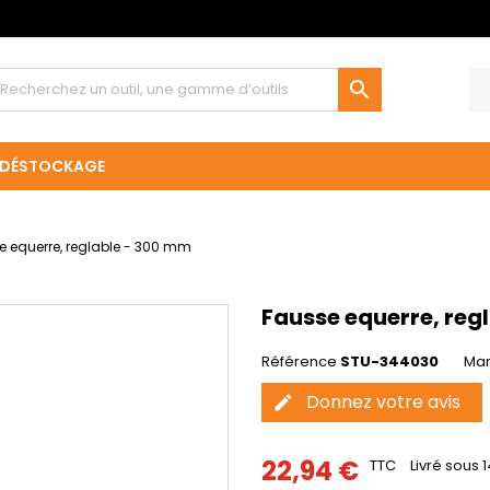

DÉSTOCKAGE
e equerre, reglable - 300 mm
Fausse equerre, reg
Référence
STU-344030
Ma
Donnez votre avis
edit
22,94 €
TTC
Livré sous 1