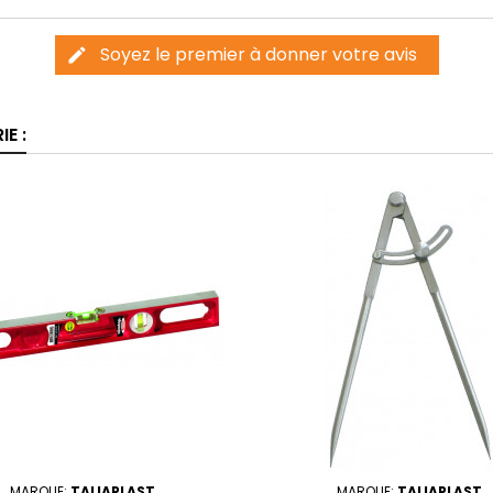
Soyez le premier à donner votre avis
edit
E :
MARQUE:
TALIAPLAST
MARQUE:
TALIAPLAST