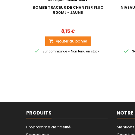
BOMBE TRACEUR DE CHANTIER FLUO
NIVEAU
500ML - JAUNE
Prix
8,15 €
Ajouter au panier



Sur commande - Non tenu en stock
Su
PRODUITS
NOTRE 
Programme de fidélité
Mentions
Promotions
Conditions