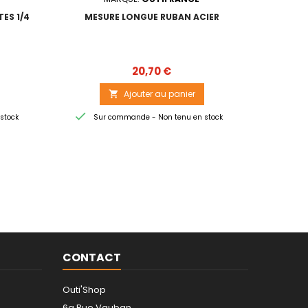
ES 1/4
MESURE LONGUE RUBAN ACIER
EQUERR
Prix
20,70 €
Ajouter au panier



stock
Sur commande - Non tenu en stock
Sur
CONTACT
Outi'Shop
6a Rue Vauban