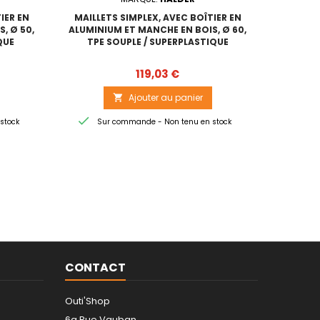
IER EN
MAILLETS SIMPLEX, AVEC BOÎTIER EN
MAILLE
, Ø 50,
ALUMINIUM ET MANCHE EN BOIS, Ø 60,
FONT
QUE
TPE SOUPLE / SUPERPLASTIQUE
MANCH
CAOUTC
Prix
119,03 €
Ajouter au panier



stock
Sur commande - Non tenu en stock
Sur
CONTACT
Outi'Shop
6a Rue Vauban