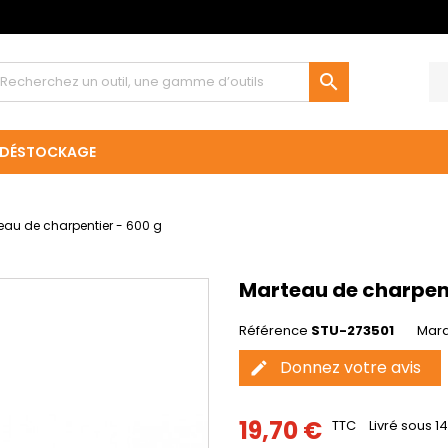

DÉSTOCKAGE
eau de charpentier - 600 g
Marteau de charpent
Référence
STU-273501
Mar
Donnez votre avis
edit
19,70 €
TTC
Livré sous 14