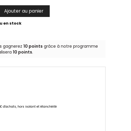
Ajouter au panier

u en stock
us gagnerez
10 points
grâce à notre programme
alisera
10 points
.
 € d'achats, hors isolant et étanchéité