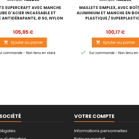
TS SUPERCRAFT AVEC MANCHE
MAILLETS SIMPLEX, AVEC BOÎT
UBE D'ACIER INCASSABLE ET
ALUMINIUM ET MANCHE EN BOIS
 ANTIDÉRAPANTE, Ø 50, NYLON
PLASTIQUE / SUPERPLASTI
Prix
Prix
105,95 €
100,17 €
Ajouter au panier
Ajouter au panier



r commande - Non tenu en stock
Sur commande - Non tenu en 
SOCIÉTÉ
VOTRE COMPTE
 légales
Informations personnelles
 d'utilisation
Retours produit