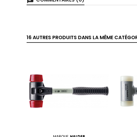
chat
16 AUTRES PRODUITS DANS LA MÊME CATÉGORI
MARQUE:
HALDER