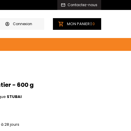
Contactez-nous
MON PANIER |
0
Connexion
ier - 600 g
que
STUBAI
 à 28 jours