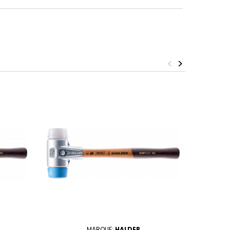
<
>
MARQUE:
HALDER