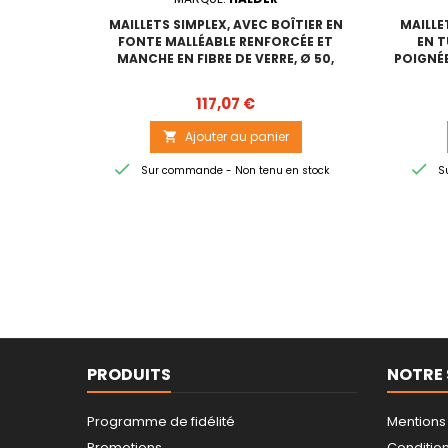
MAILLETS SIMPLEX, AVEC BOÎTIER EN
MAILLE
FONTE MALLÉABLE RENFORCÉE ET
EN T
MANCHE EN FIBRE DE VERRE, Ø 50,
POIGNÉE
PLASTIQUE
Prix
117,07 €
Ajouter au panier



Sur commande - Non tenu en stock
Su
PRODUITS
NOTRE 
Programme de fidélité
Mentions
Promotions
Conditions