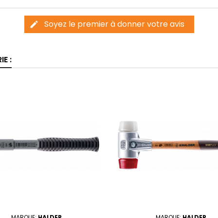
Soyez le premier à donner votre avis
edit
E :
MARQUE:
HALDER
MARQUE:
HALDER