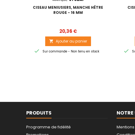
CISEAU MENIUSIERS, MANCHE HÊTRE
CIS
ROUGE - 16 MM
Prix
20,36 €
Ajouter au panier



Sur commande - Non tenu en stock
Su
PRODUITS
NOTRE 
Programme de fidélité
Mentions
Promotions
Conditions