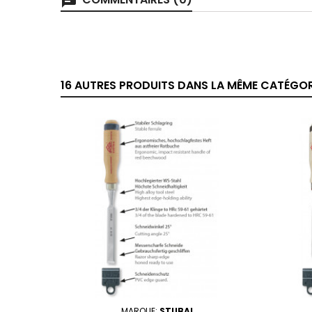
chat
16 AUTRES PRODUITS DANS LA MÊME CATÉGORI
MARQUE:
STUBAI