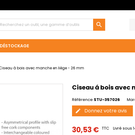

DÉSTOCKAGE
Ciseau á bois avec manche en liège - 26 mm
Ciseau á bois avec 
Référence
STU-357026
Mar
Donnez votre avis
edit
30,53 €
TTC
Livré sous 1