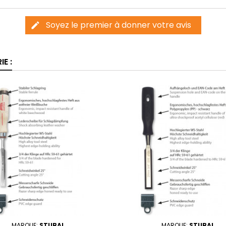
Soyez le premier à donner votre avis
edit
E :
MARQUE:
STUBAI
MARQUE:
STUBAI