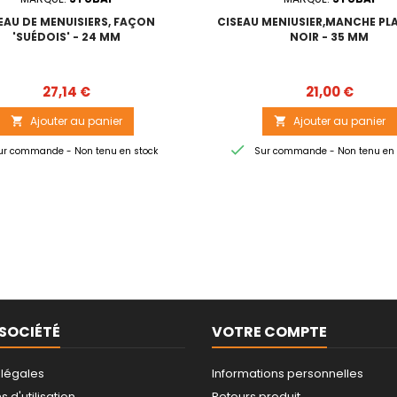
EAU DE MENUISIERS, FAÇON
CISEAU MENIUSIER,MANCHE PL
'SUÉDOIS' - 24 MM
NOIR - 35 MM
Prix
Prix
27,14 €
21,00 €
Ajouter au panier
Ajouter au panier



r commande - Non tenu en stock
Sur commande - Non tenu en 
SOCIÉTÉ
VOTRE COMPTE
 légales
Informations personnelles
 d'utilisation
Retours produit