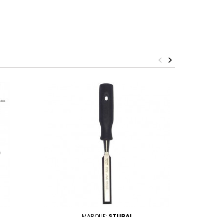
<
>
MARQUE:
STUBAI