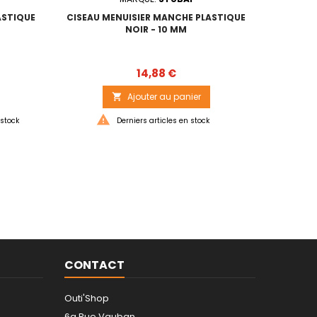
ASTIQUE
CISEAU MENUISIER MANCHE PLASTIQUE
CISEAU
NOIR - 10 MM
Prix
14,88 €
Ajouter au panier



stock
Derniers articles en stock
Sur
CONTACT
Outi'Shop
6a Rue Vauban