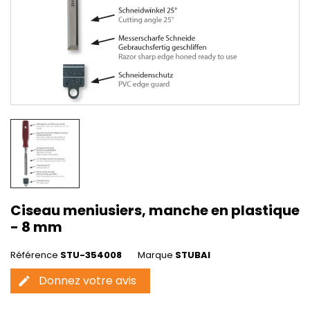
Ciseau meniusiers, manche en plastique
- 8 mm
Référence
STU-354008
Marque
STUBAI
Donnez votre avis
edit