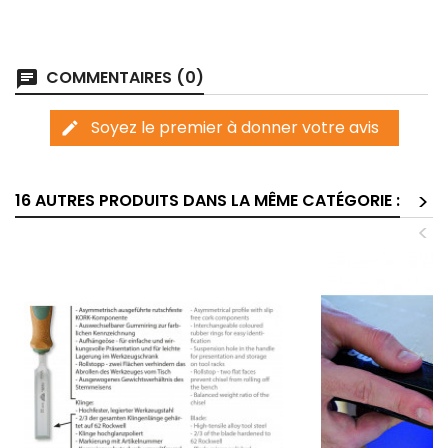
COMMENTAIRES (0)
chat
Soyez le premier à donner votre avis
edit
>
16 AUTRES PRODUITS DANS LA MÊME CATÉGORIE :
<