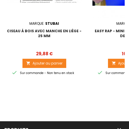
MARQUE:
STUBAI
MARQU
CISEAU Á BOIS AVEC MANCHE EN LIÈGE -
EASY RAP - MINI 
25 MM
DE P
Prix
29,88 €
10,
Ajouter au panier
Ajoute




Sur commande - Non tenu en stock
Sur commande -