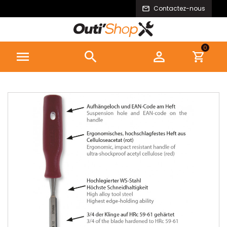
Contactez-nous
0


