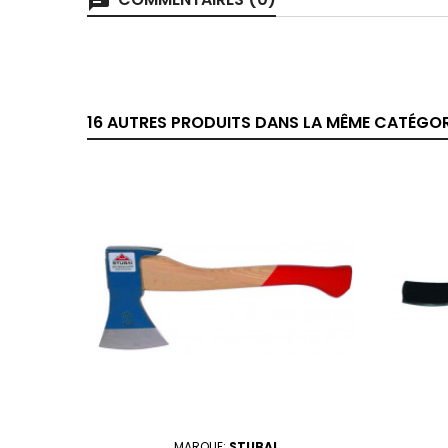
chat
16 AUTRES PRODUITS DANS LA MÊME CATÉGORI
MARQUE:
STUBAI