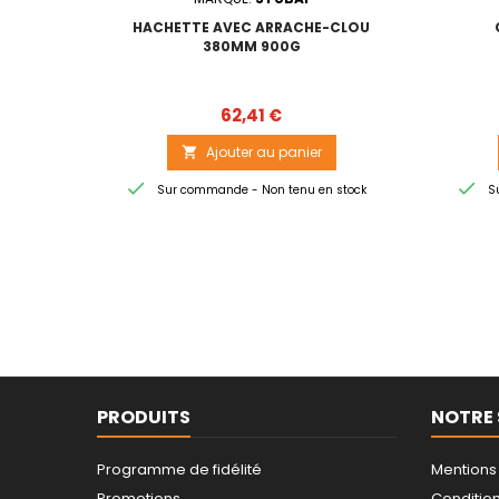
HACHETTE AVEC ARRACHE-CLOU
380MM 900G
Prix
62,41 €
Ajouter au panier



Sur commande - Non tenu en stock
Su
PRODUITS
NOTRE 
Programme de fidélité
Mentions
Promotions
Conditions