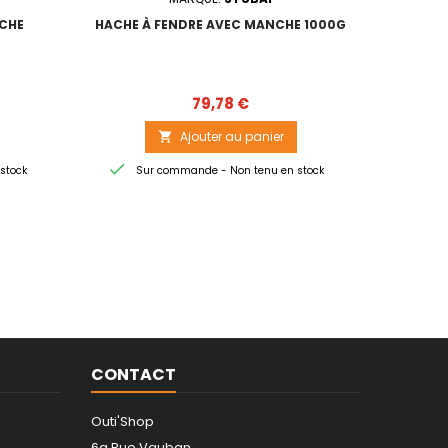
CHE
HACHE À FENDRE AVEC MANCHE 1000G
H
Prix
79,78 €
Ajouter au panier



stock
Sur commande - Non tenu en stock
Sur
CONTACT
Outi'Shop
6a Rue Vauban