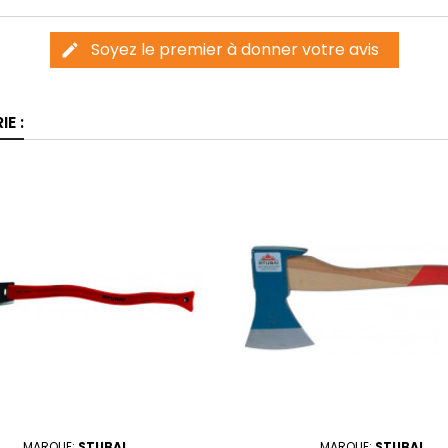
Soyez le premier à donner votre avis
edit
E :
MARQUE:
STUBAI
MARQUE:
STUBAI