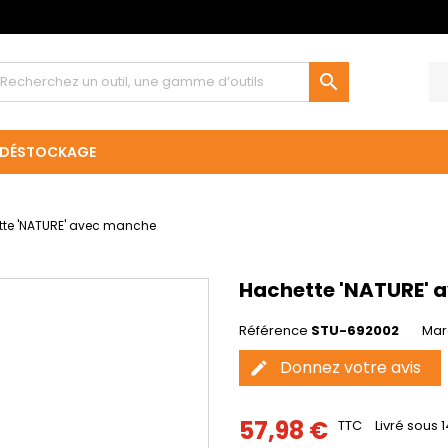

DÉSTOCKAGE
te 'NATURE' avec manche
Hachette 'NATURE' 
Référence
STU-692002
Mar
Donnez votre avis
edit
57,98 €
TTC
Livré sous 1