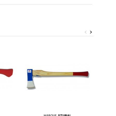
<
>
MARQUE:
STUBAI