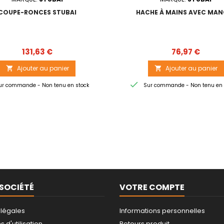
COUPE-RONCES STUBAI
HACHE À MAINS AVEC MAN
Prix
Prix
131,63 €
76,97 €
Ajouter au panier
Ajouter au panier



r commande - Non tenu en stock
Sur commande - Non tenu en 
SOCIÉTÉ
VOTRE COMPTE
 légales
Informations personnelles
 d'utilisation
Retours produit